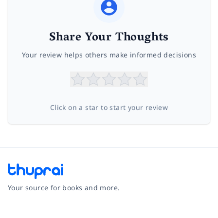
Share Your Thoughts
Your review helps others make informed decisions
Click on a star to start your review
Your source for books and more.
Facebook
Instagram
Twitter
Pinterest
YouTube
LinkedIn