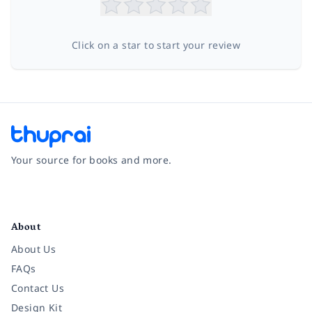
Click on a star to start your review
Your source for books and more.
Facebook
Instagram
Twitter
Pinterest
YouTube
LinkedIn
About
About Us
FAQs
Contact Us
Design Kit