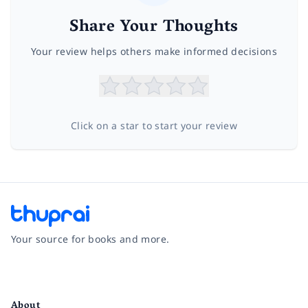
Share Your Thoughts
Your review helps others make informed decisions
Click on a star to start your review
Your source for books and more.
Facebook
Instagram
Twitter
Pinterest
YouTube
LinkedIn
About