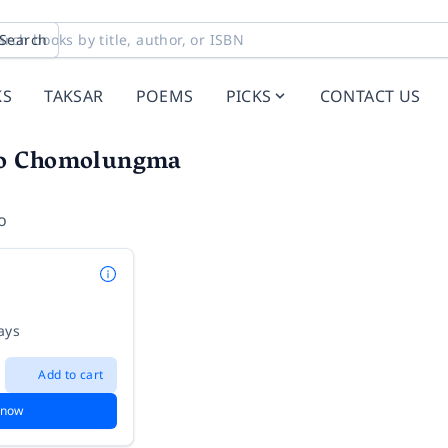
Search
KS
TAKSAR
POEMS
PICKS
CONTACT US
o Chomolungma
o
ays
Add to cart
 now