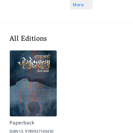
More
All Editions
Paperback
ISBN13:
9789937140430