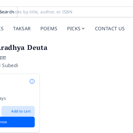
Search
KS
TAKSAR
POEMS
PICKS
CONTACT US
Aradhya Deuta
वता
d Subedi
ays
Add to cart
 now