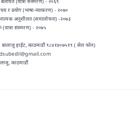
बेलायत (यात्रा संस्मरण) - २०६९
िचय र प्रयोग (भाषा-व्याकरण) - २०७०
तुलनात्मक अनुशीलत (समालोचना) -२०७३
ू (यात्रा संस्मरण) - २०७५
बालाजु हाईट, काठमाडौं ९८४१४०७५१९ ( सेल फोन)
sadsubedil@gmail.com
 बालाजु, काठमाडौं