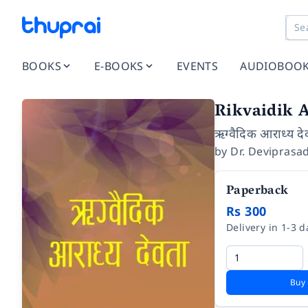
BOOKS
E-BOOKS
EVENTS
AUDIOBOO
Rikvaidik 
ऋग्वैदिक आराध्य दे
by
Dr. Deviprasa
Paperback
Rs 300
Delivery in 1-3 d
Buy