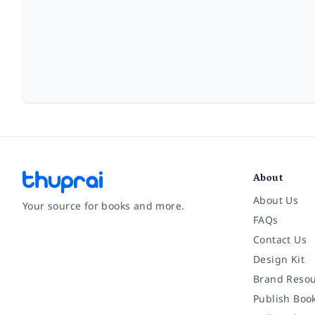
About
About Us
Your source for books and more.
FAQs
Contact Us
Facebook
Instagram
Twitter
Pinterest
YouTube
LinkedIn
Design Kit
Brand Resou
Publish Boo