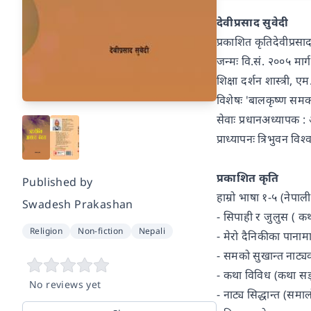
देवीप्रसाद सुवेदी
प्रकाशित कृतिदेवीप्रसाद
जन्मः वि.सं. २००५ मार
शिक्षा दर्शन शास्त्री, ए
विशेषः 'बालकृष्ण समको
सेवाः प्रधानअध्यापक 
प्राध्यापनः त्रिभुवन व
प्रकाशित कृति
Published by
हाम्रो भाषा १-५ (नेपाल
Swadesh Prakashan
- सिपाही र जुलुस ( कथ
Religion
Non-fiction
Nepali
- मेरो दैनिकीका पानाम
- समको सुखान्त नाट्
- कथा विविध (कथा सङ्
No reviews yet
- नाट्य सिद्धान्त (सम