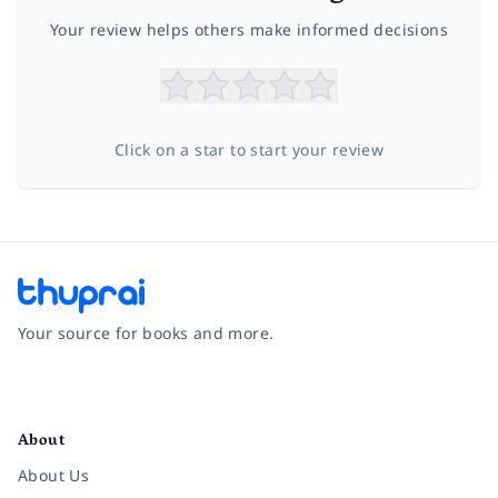
Your review helps others make informed decisions
Click on a star to start your review
Your source for books and more.
Facebook
Instagram
Twitter
Pinterest
YouTube
LinkedIn
About
About Us