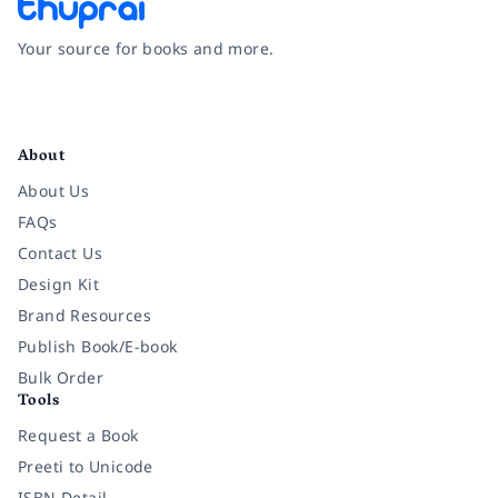
Your source for books and more.
Facebook
Instagram
Twitter
Pinterest
YouTube
LinkedIn
About
About Us
FAQs
Contact Us
Design Kit
Brand Resources
Publish Book/E-book
Bulk Order
Tools
Request a Book
Preeti to Unicode
ISBN Detail