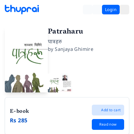
Login
Patraharu
पात्रहरु
by
Sanjaya Ghimire
E-book
Add to cart
Rs 285
Read now