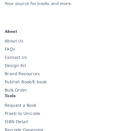
Your source for books and more.
Facebook
Instagram
Twitter
Pinterest
YouTube
LinkedIn
About
About Us
FAQs
Contact Us
Design Kit
Brand Resources
Publish Book/E-book
Bulk Order
Tools
Request a Book
Preeti to Unicode
ISBN Detail
Barcode Generator