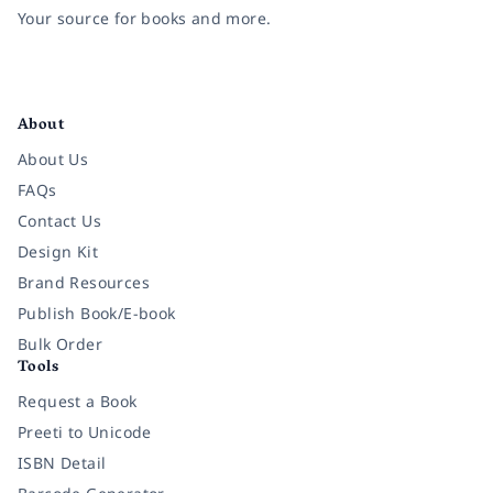
Your source for books and more.
Facebook
Instagram
Twitter
Pinterest
YouTube
LinkedIn
About
About Us
FAQs
Contact Us
Design Kit
Brand Resources
Publish Book/E-book
Bulk Order
Tools
Request a Book
Preeti to Unicode
ISBN Detail