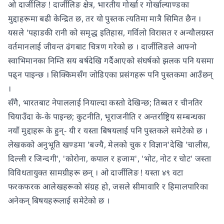
ओ दार्जीलिङ ! दार्जीलिङ क्षेत्र, भारतीय गोर्खा र गोर्खाल्याण्डका
मुद्दाहरूमा बढी केन्द्रित छ, तर यो पुस्तक त्यतिमा मात्रै सिमित छैन ।
यसले 'पहाडकी रानी को समृद्ध इतिहास, गर्विलो विरासत र अन्यौलग्रस्त
वर्तमानलाई जीवन्त ढंगबाट चित्रण गरेको छ । दार्जीलिङले आफ्नो
स्वाभिमानका निम्ति सय बर्षदेखि गर्दैआएको संघर्षको झलक पनि यसमा
पढ्न पाइन्छ । सिक्किमसँग जोडिएका प्रसंगहरू पनि पुस्तकमा आउँछन्
।
सँगै, भारतबाट नेपाललाई नियाल्दा कस्तो देखिन्छ; तिब्बत र चीनतिर
चियाउँदा के-के पाइन्छ; कुटनीति, भूराजनीति र अन्तर्राष्ट्रिय सम्बन्धका
नयाँ मुद्दाहरू के हुन्- यी र यस्ता बिषयलाई पनि पुस्तकले समेटेको छ ।
लेखकको अनुभूति खण्डमा 'बज्यै, मेलको चुक र विज्ञान'देखि 'चालीस,
दिल्ली र जिन्दगी', 'कोरोना, कपाल र हजाम', 'भोट, नोट र चोट' जस्ता
विविधतायुक्त सामग्रीहरू छन् । ओ दार्जीलिङ ! यस्ता ४९ वटा
फरकफरक आलेखहरूको संग्रह हो, जसले सीमावारि र हिमालपारिका
अनेकन् बिषयहरूलाई समेटेको छ ।