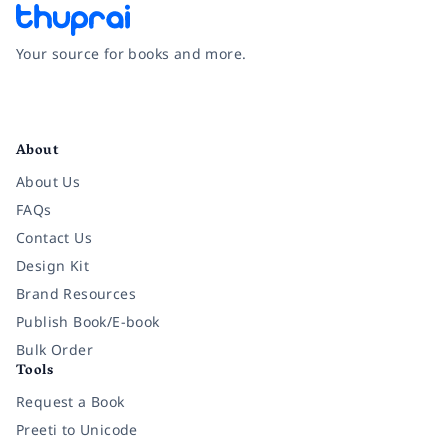
Your source for books and more.
Facebook
Instagram
Twitter
Pinterest
YouTube
LinkedIn
About
About Us
FAQs
Contact Us
Design Kit
Brand Resources
Publish Book/E-book
Bulk Order
Tools
Request a Book
Preeti to Unicode