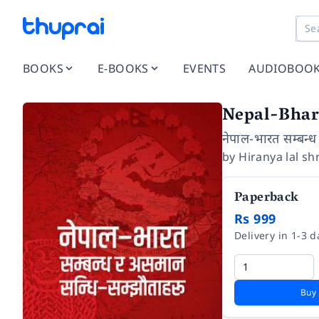
BOOKS
E-BOOKS
EVENTS
AUDIOBOO
Nepal-Bhar
नेपाल-भारत सम्बन्
by
Hiranya lal sh
Paperback
Rs 999
Delivery in 1-3 d
Buy