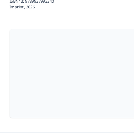
ISBN13:
9789937993340
Imprint,
2026