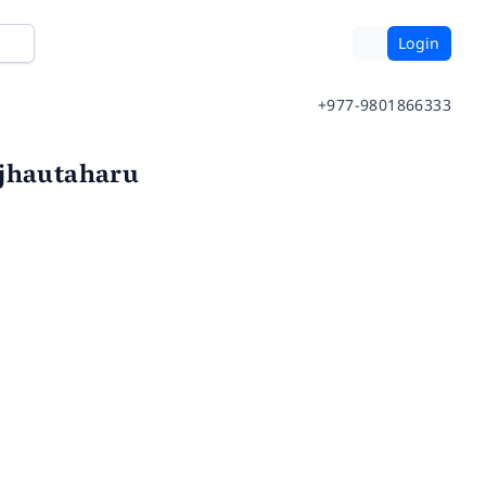
Login
+977-9801866333
jhautaharu