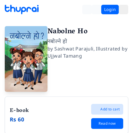
Login
Nabolne Ho
नबोल्ने हो
by
Sashwat Parajuli
,
Illustrated by
Ujjwal Tamang
E-book
Add to cart
Rs 60
Read now