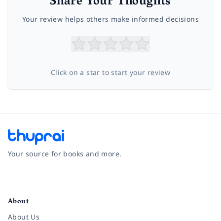
Share Your Thoughts
Your review helps others make informed decisions
Click on a star to start your review
Your source for books and more.
Facebook
Instagram
Twitter
Pinterest
YouTube
LinkedIn
About
About Us