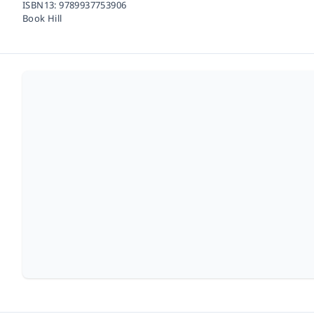
ISBN13:
9789937753906
Book Hill