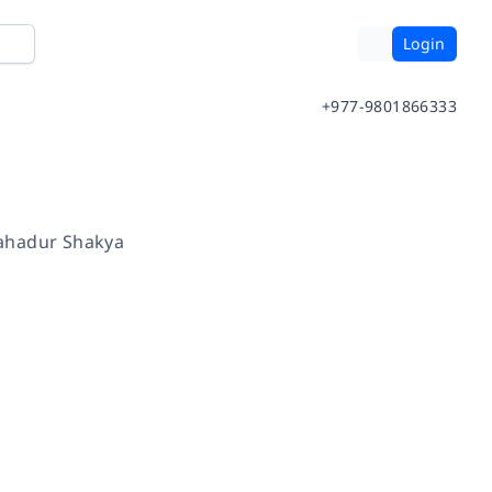
Login
+977-9801866333
ahadur Shakya