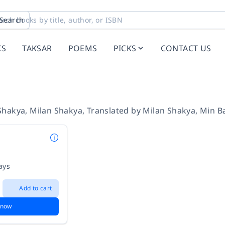
Search
KS
TAKSAR
POEMS
PICKS
CONTACT US
Shakya
,
Milan Shakya
,
Translated by
Milan Shakya
,
Min B
ays
Add to cart
 now