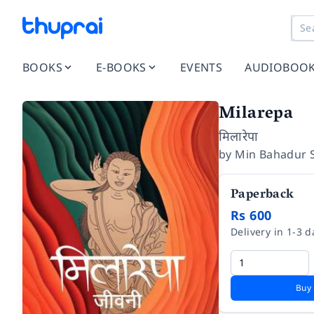
BOOKS
E-BOOKS
EVENTS
AUDIOBOO
Milarepa
मिलारेपा
by
Min Bahadur 
Paperback
Rs 600
Delivery in 1-3 d
Buy