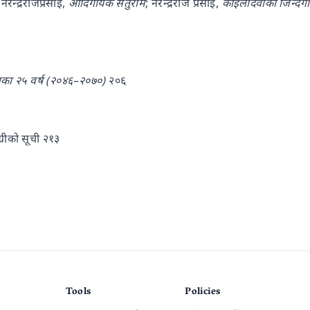
नरेन्द्रराजप्रसाई,
आदिगायक सेतुराम
; नरेन्द्रराज प्रसाई,
कोइलीदेवीको जिन्दगा
िनका २५ वर्ष (२०४६–२०७०)
२०६
रीको सूची २१३
Tools
Policies