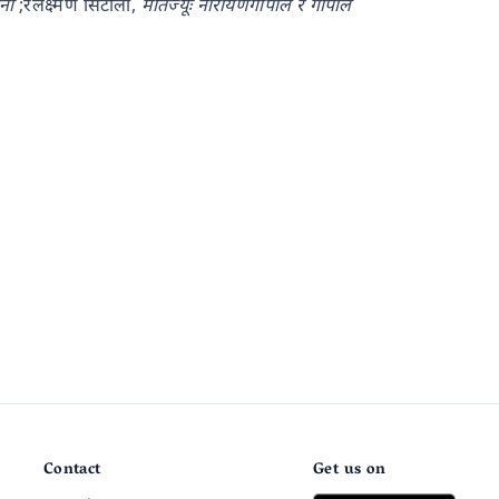
नी
;रलक्ष्मण सिटौला,
मीतज्यूः नारायणगोपाल र गोपाल
Contact
Get us on