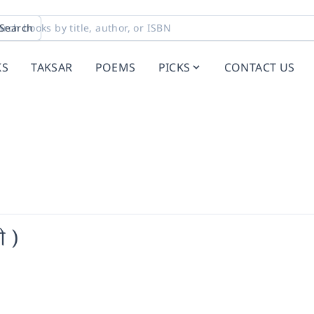
Search
KS
TAKSAR
POEMS
PICKS
CONTACT US
ी )