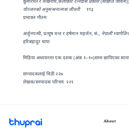
कुमारधर र लेखनाथ,
कलाकार रत्नदास प्रकाश
(संक्षिप्त जीवनी);
योञ्जनको अनुसन्धनात्मक जीवनी
१९३
प्रभाकर गौतम
अर्जुनपन्थी, प्रत्यूष वन्त र हर्षमान महर्जन, सं.,
नेपाली म्यागेज
हरिबहादुर थापा
मिडिया अध्ययनमा एक दशक (अंक १–१०)सम्म छापिएका सामग्
सम्पादकलाई चिठी २२७
लेखक/सम्पादक परिचय २२९
About