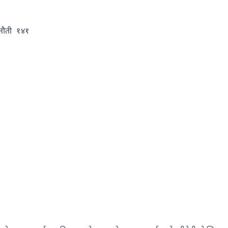
ुनौती १४१