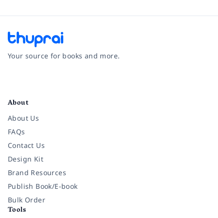
Your source for books and more.
Facebook
Instagram
Twitter
Pinterest
YouTube
LinkedIn
About
About Us
FAQs
Contact Us
Design Kit
Brand Resources
Publish Book/E-book
Bulk Order
Tools