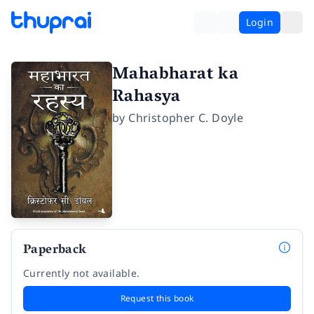
Login
Mahabharat ka
Rahasya
by
Christopher C. Doyle
Paperback
Currently not available.
Request this book