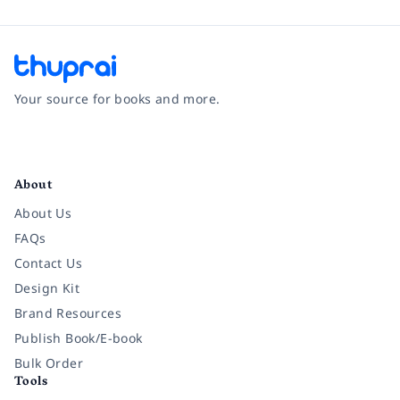
Your source for books and more.
Facebook
Instagram
Twitter
Pinterest
YouTube
LinkedIn
About
About Us
FAQs
Contact Us
Design Kit
Brand Resources
Publish Book/E-book
Bulk Order
Tools