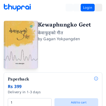
Login
Kewaphungko Geet
केवाफुङ्‌को गीत
by
Gagan Yokpangden
Paperback
Rs 399
Delivery in 1-3 days
Add to cart