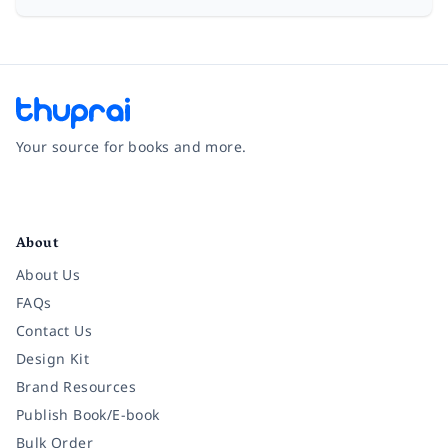
Your source for books and more.
Facebook
Instagram
Twitter
Pinterest
YouTube
LinkedIn
About
About Us
FAQs
Contact Us
Design Kit
Brand Resources
Publish Book/E-book
Bulk Order