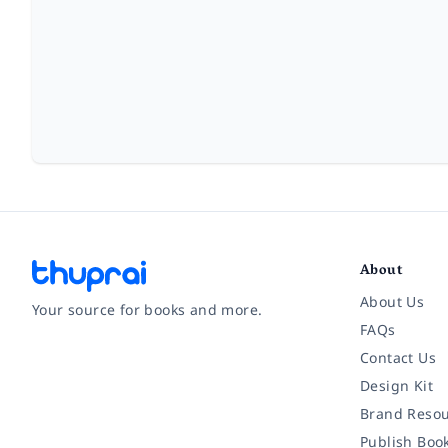
About
About Us
Your source for books and more.
FAQs
Contact Us
Facebook
Instagram
Twitter
Pinterest
YouTube
LinkedIn
Design Kit
Brand Resou
Publish Boo