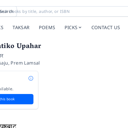
Search
KS
TAKSAR
POEMS
PICKS
CONTACT US
tiko Upahar
ार
saju
,
Prem Lamsal
ilable.
this book
ृष्ठबाट