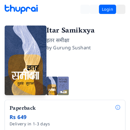
Login
Itar Samikxya
इतर समीक्षा
by
Gurung Sushant
Paperback
Rs 649
Delivery in 1-3 days