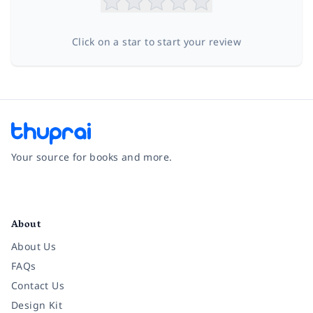
Click on a star to start your review
Your source for books and more.
Facebook
Instagram
Twitter
Pinterest
YouTube
LinkedIn
About
About Us
FAQs
Contact Us
Design Kit