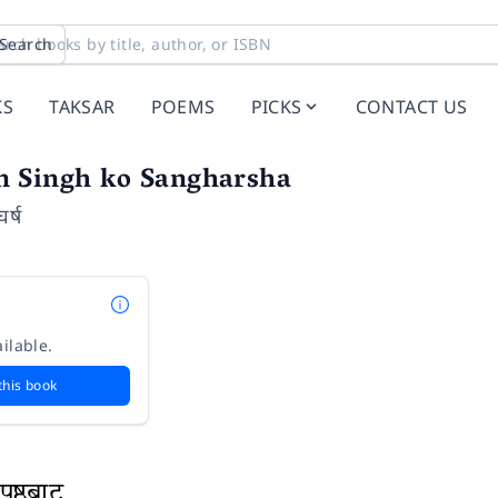
Search
KS
TAKSAR
POEMS
PICKS
CONTACT US
 Singh ko Sangharsha
र्ष
ilable.
this book
ृष्ठबाट