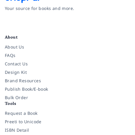
Your source for books and more.
Facebook
Instagram
Twitter
Pinterest
YouTube
LinkedIn
About
About Us
FAQs
Contact Us
Design Kit
Brand Resources
Publish Book/E-book
Bulk Order
Tools
Request a Book
Preeti to Unicode
ISBN Detail