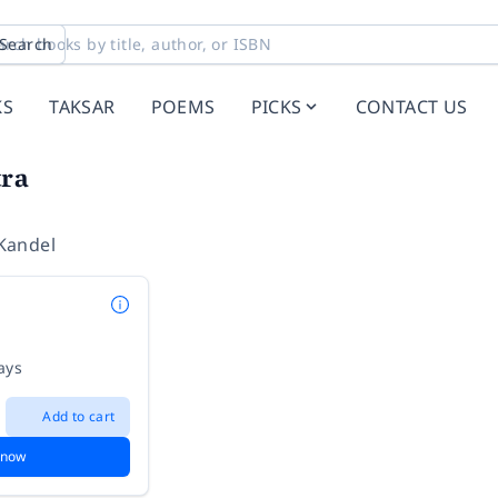
Search
KS
TAKSAR
POEMS
PICKS
CONTACT US
tra
Kandel
ays
Add to cart
 now