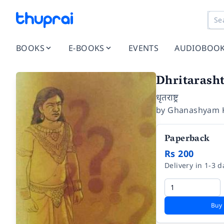
BOOKS
E-BOOKS
EVENTS
AUDIOBOO
Dhritarash
धृतराष्ट्र
by
Ghanashyam 
Paperback
Rs 200
Delivery in 1-3 d
Buy