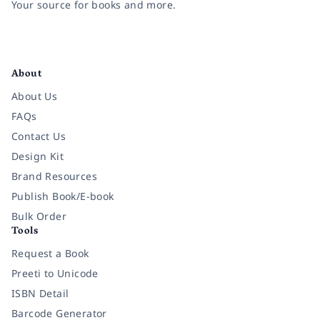
Your source for books and more.
Facebook
Instagram
Twitter
Pinterest
YouTube
LinkedIn
About
About Us
FAQs
Contact Us
Design Kit
Brand Resources
Publish Book/E-book
Bulk Order
Tools
Request a Book
Preeti to Unicode
ISBN Detail
Barcode Generator