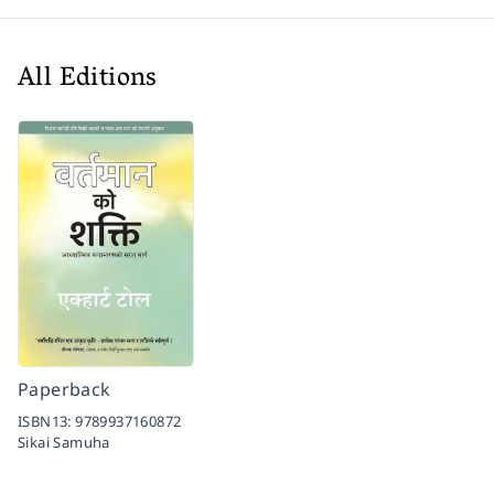
All Editions
Paperback
ISBN13:
9789937160872
Sikai Samuha