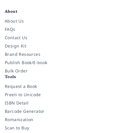
Facebook
Instagram
Twitter
Pinterest
YouTube
LinkedIn
About
About Us
FAQs
Contact Us
Design Kit
Brand Resources
Publish Book/E-book
Bulk Order
Tools
Request a Book
Preeti to Unicode
ISBN Detail
Barcode Generator
Romanization
Scan to Buy