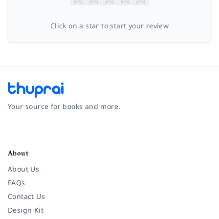
Click on a star to start your review
Your source for books and more.
Facebook
Instagram
Twitter
Pinterest
YouTube
LinkedIn
About
About Us
FAQs
Contact Us
Design Kit