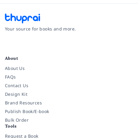
Your source for books and more.
Facebook
Instagram
Twitter
Pinterest
YouTube
LinkedIn
About
About Us
FAQs
Contact Us
Design Kit
Brand Resources
Publish Book/E-book
Bulk Order
Tools
Request a Book