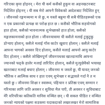
गरिएका कृपा होइनन् । मेरा यी कर्म कसैको हुकुम वा अहनखटनबाट
निर्देशित होइनन् । यी सब मेरो आफ्नै विवेकको आदेशबाट निर्देशित हुन्
। जीवनको रङ्गमञ्चमा म जे छु, म यस्तो बन्नुमा यी सबै पीडितहरूको एक
न एक प्रकारको प्रत्यक्ष वा परोक्ष हात छ । कसैको भौतिक सहयोगको
हात होला, कसैको भावनात्मक शुभेच्छाको हात होला, कसैको
मङ्गलकामनाको हात होला । जीवनयात्रामा यी कसैले मलाई टुकुटुकु
डोऱ्याए होलान्, कसैले मलाई गाँस काटेर खुवाए होलान् । कसैले मलाई
आफ्ना भागको अवसर दिए होलान्, कसैले मलाई आफ्नो आयु काटेर
दिए होलान् । कसैले जोखिमपूर्ण जीवनपथका खाल्डामाथि आफ्ना
ज्यानको फड्के हालेर मलाई तारिदिए होलान्, कसैले मुत्युछेवैको भयावह
खतराबाट मलाई बचाए होलान् । जीवनमा म जस्तो छु, यी यावत् जनको
भौतिक र आत्मिक साथ र हात एवम् शुभेच्छा र सद्भावले गर्दा नै त म
यस्तो छु । जीवनमा शिक्षा र स्वास्थ्य, पहिचान र प्रतिष्ठा एवम् सम्मान र
गरिमाका लागि जति अवसर र सुविधा मैल पाएँ, ती अवसर र सुविधाबाट
मेरै वरिपरिका कतिकति मानिस वञ्चित छन् । यी सकल पीडित र वञ्चित
जनको न्यायको पक्षमा सडकमा यदाकदाको लखरलखर मेरो सामाजिक