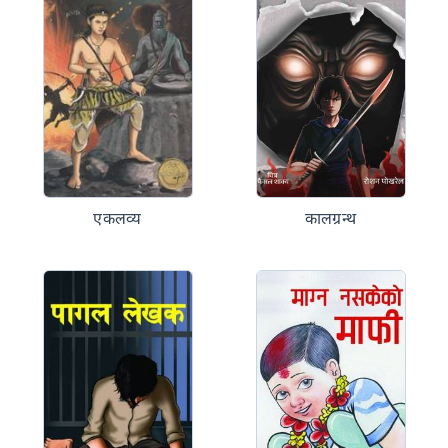
एकलव्य
कालग्रन्थ