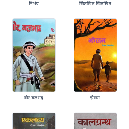
निर्भय
खितखित खितखित
वीर बलभद्र
झेलम