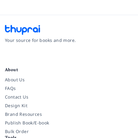
Your source for books and more.
Facebook
Instagram
Twitter
Pinterest
YouTube
LinkedIn
About
About Us
FAQs
Contact Us
Design Kit
Brand Resources
Publish Book/E-book
Bulk Order