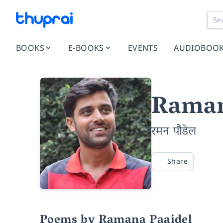
BOOKS
E-BOOKS
EVENTS
AUDIOBOO
Raman
रमन पाैडेल
Share
Poems by Ramana Paaidel