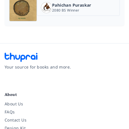
Pahichan Puraskar
2080 BS Winner
Your source for books and more.
Facebook
Instagram
Twitter
Pinterest
YouTube
LinkedIn
About
About Us
FAQs
Contact Us
Design Kit