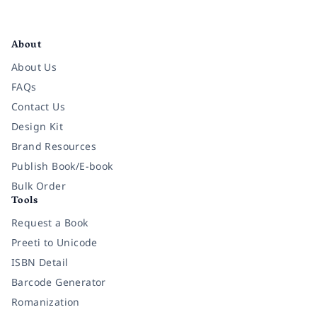
Facebook
Instagram
Twitter
Pinterest
YouTube
LinkedIn
About
About Us
FAQs
Contact Us
Design Kit
Brand Resources
Publish Book/E-book
Bulk Order
Tools
Request a Book
Preeti to Unicode
ISBN Detail
Barcode Generator
Romanization