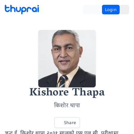
Login
Kishore Thapa
किशोर थापा
Share
ज्ञद्ध ई. किशोर थापा २०३१ सालको एस.एल.सी. परीक्षामा