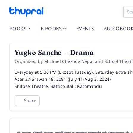
BOOKS
E-BOOKS
EVENTS
AUDIOBOO
Yugko Sancho - Drama
Organized by Michael Chekhov Nepal and School Theat
Time
Everyday at 5.30 PM (Except Tuesday), Saturday extra s
Date
Asar 27-Srawan 19, 2081 (July 11-Aug 3, 2024)
Venue
Shilpee Theatre, Battisputali, Kathmandu
Share