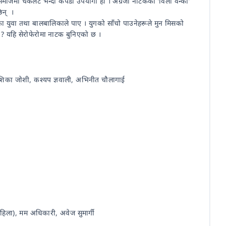
 समाजमा चकलेट भन्दा कपडा उपयोगी हो । अँग्रेजी नाटकको ‘विली वन्का’
िन् ।
ायका युवा तथा बालबालिकाले पाए । युगको साँचो पाउनेहरूले मुन मिसको
ो ? यहि सेरोफेरोमा नाटक बुनिएको छ ।
, अंशिका जोशी, कश्यप ज्ञवाली, अभिनीत चौलागाई
महिला), मम अधिकारी, अवेज सुमार्गी