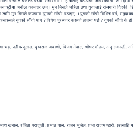
 हो । विली वन्काले चकलेट बेच्यो संसारभरि । हामीलाई कपडाको आवश्यकता छ । हाम्रो
 फ्याक्ट्रीमा अनौठा कामदार छन् । मुन मिसले ‘महिला तथा युवा’लाई रोजगारी दिएकी छ
को लागि मुन मिसले कपडामा ‘युगको साँचो’ पठाइन् । युगको साँचो विभिन्न वर्ग, समुद
। कसकसले युगको साँचो पाए ? विषेश पुरस्कार कसको हातमा पर्छ ? युगको साँचो के ह
उषा भट्ट, प्रतीक दुलाल, पुष्पराज अवस्थी, बिजय नेपाल, श्रीधर गौतम, अनु लकान्द्री
मनाथ खनाल, रजिता पराजुली, प्रभात पाल, राजन भुजेल, प्रभा राजभण्डारी, (उत्साहि 