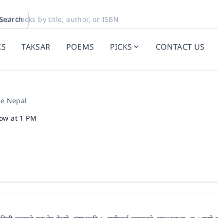
Search
KS
TAKSAR
POEMS
PICKS
CONTACT US
re Nepal
how at 1 PM