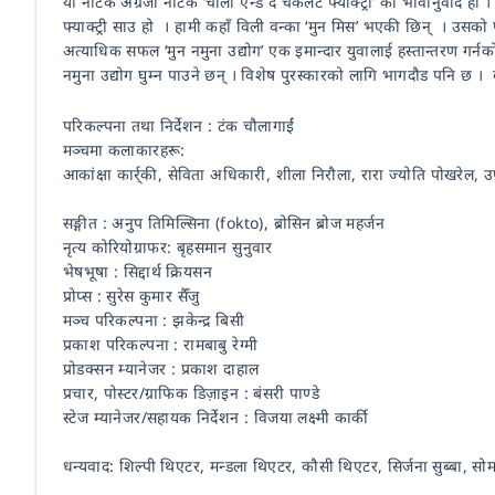
यो नाटक अँग्रेजी नाटक ‘चार्ली एन्ड द चकलेट फ्याक्ट्री’ को भावानुवाद
फ्याक्ट्री साउ हो । हामी कहाँ विली वन्का ‘मुन मिस’ भएकी छिन् । उसको
अत्याधिक सफल ‘मुन नमुना उद्योग’ एक इमान्दार युवालाई हस्तान्तरण गर्न
नमुना उद्योग घुम्न पाउने छन् । विशेष पुरस्कारको लागि भागदौड पनि छ 
परिकल्पना तथा निर्देशन : टंक चौलागाईं
मञ्चमा कलाकारहरू:
आकांक्षा कार्र्की, सेविता अधिकारी, शीला निरौला, रारा ज्योति पोखरेल, 
सङ्गीत : अनुप तिमिल्सिना (fokto), ब्रोसिन ब्रोज महर्जन
नृत्य कोरियोग्राफर: बृहसमान सुनुवार
भेषभूषा : सिद्दार्थ क्रियसन
प्रोप्स : सुरेस कुमार सैँजु
मञ्च परिकल्पना : झकेन्द्र बिसी
प्रकाश परिकल्पना : रामबाबु रेग्मी
प्रोडक्सन म्यानेजर : प्रकाश दाहाल
प्रचार, पोस्टर/ग्राफिक डिज़ाइन : बंसरी पाण्डे
स्टेज म्यानेजर/सहायक निर्देशन : विजया लक्ष्मी कार्की
धन्यवाद: शिल्पी थिएटर, मन्डला थिएटर, कौसी थिएटर, सिर्जना सुब्बा, सो