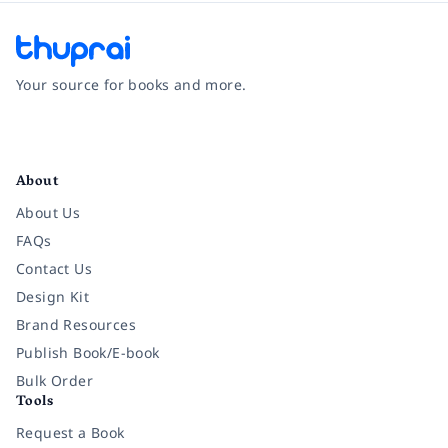
Your source for books and more.
Facebook
Instagram
Twitter
Pinterest
YouTube
LinkedIn
About
About Us
FAQs
Contact Us
Design Kit
Brand Resources
Publish Book/E-book
Bulk Order
Tools
Request a Book