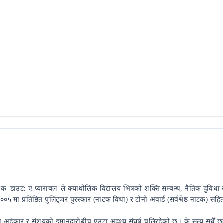
डाउट: ए प्याराबल' ले क्याथोलिक विद्यालय भित्रको शक्ति सम्बन्ध, नैतिक दुविधा साथै
मा प्रतिष्ठित पुलिट्जर पुरस्कार (नाटक विधा) र टोनी अवार्ड (सर्वश्रेष्ठ नाटक) सहित
 अहंकार र संशयको इमानदारीबीच एउटा अदृश्य संघर्ष चलिरहेको छ । के सत्य सधैँ छर्लङ