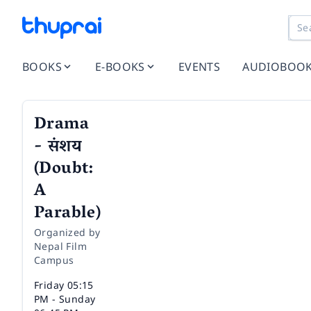
BOOKS
E-BOOKS
EVENTS
AUDIOBOO
Drama
- संशय
(Doubt:
A
Parable)
Organized by
Nepal Film
Campus
Time
Friday 05:15
PM - Sunday