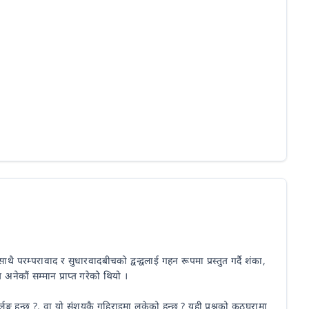
 परम्परावाद र सुधारवादबीचको द्वन्द्वलाई गहन रूपमा प्रस्तुत गर्दै शंका,
 अनेकौं सम्मान प्राप्त गरेको थियो ।
्ग हुन्छ ?, वा यो संशयकै गहिराइमा लुकेको हुन्छ ? यही प्रश्नको कठघरामा