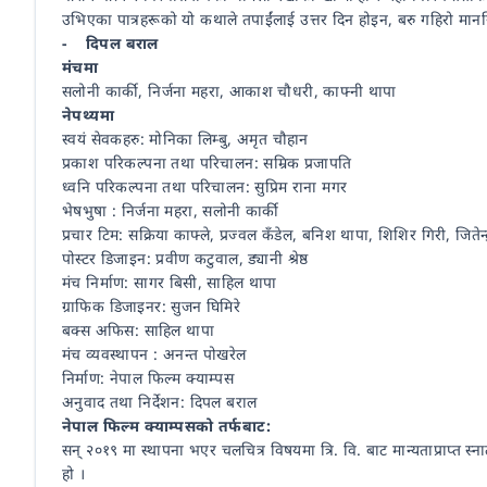
उभिएका पात्रहरूको यो कथाले तपाईंलाई उत्तर दिन होइन, बरु गहिरो मानसि
- दिपल बराल
मंचमा
सलोनी कार्की, निर्जना महरा, आकाश चौधरी, काफ्नी थापा
नेपथ्यमा
स्वयं सेवकहरु: मोनिका लिम्बु, अमृत चौहान
प्रकाश परिकल्पना तथा परिचालन: सम्रिक प्रजापति
ध्वनि परिकल्पना तथा परिचालन: सुप्रिम राना मगर
भेषभुषा : निर्जना महरा, सलोनी कार्की
प्रचार टिम: सक्रिया काफ्ले, प्रज्वल कँडेल, बनिश थापा, शिशिर गिरी, जितेन्द्र 
पोस्टर डिजाइन: प्रवीण कटुवाल, ड्यानी श्रेष्ठ
मंच निर्माण: सागर बिसी, साहिल थापा
ग्राफिक डिजाइनर: सुजन घिमिरे
बक्स अफिस: साहिल थापा
मंच व्यवस्थापन : अनन्त पोखरेल
निर्माण: नेपाल फिल्म क्याम्पस
अनुवाद तथा निर्देशन: दिपल बराल
नेपाल फिल्म क्याम्पसको तर्फबाट:
सन् २०१९ मा स्थापना भएर चलचित्र विषयमा त्रि. वि. बाट मान्यताप्राप्त स्न
हो ।